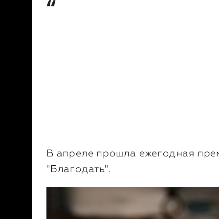
Мы ценим талант каждого сотруд
разделяя общие ценности, честно
лидерство, взаимоуважение и до
менталитет ответственного собс
менталитет победителя, мы с о
смотрим в будущее и уверенно д
вперед.
Александр
Дюков.
Генеральный д
В апреле прошла ежегодная прем
"Благодать".