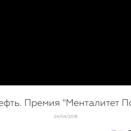
branding
love-story
репортаж
светское-мероприяти
лубная-съемка
портрет
деловой-портрет
детские-съем
ефть. Премия "Менталитет П
24/04/2018