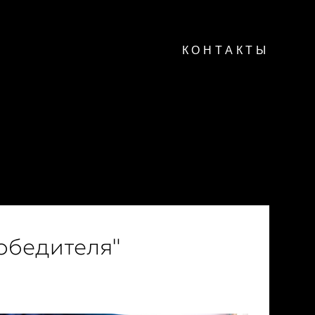
КОНТАКТЫ
е
свадьба
конференция
предметная-съемка
ки
обедителя"