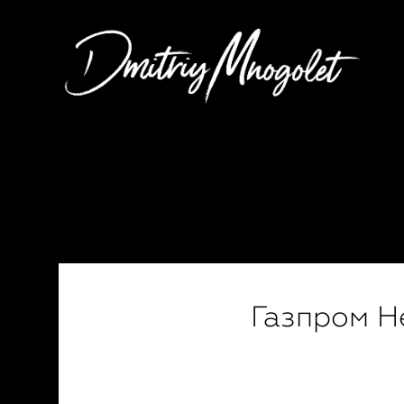
корпоратив
день-рождения
каталожная-съемка
к
Газпром Н