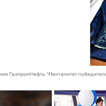
ника, и,
сть,
верие,
твенника и
птимизмом
вигаемся
иректор ПАО «Газпром нефть»
ия ГазпромНефть "Менталитет победителя